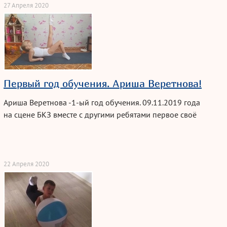
27 Апреля 2020
Первый год обучения. Ариша Веретнова!
Ариша Веретнова -
1-ый
год обучения.
09.11.2019
года
на сцене БКЗ вместе с другими ребятами первое своё
посвящение в «Орлёнок» прошла правнучка основателя
театра Веры Николаевны Гудовской — Ариша Веретнова.
22 Апреля 2020