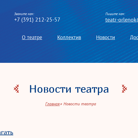
Звоните нам:
Пишите нам:
+7 (391) 212-25-57
teatr-orleno
О театре
Коллектив
Новости
До
Новости театра
Главная
Новости театра
агать