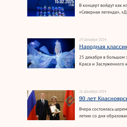
В концерт войдут как 
«Северная легенда», «Де
зрителей творческий с
29 Декабря 2024
Народная класси
25 декабря в большом 
Краса и Заслуженного 
Дворца пионеров — «Н
26 Декабря 2024
90 лет Красноярс
Вчера состоялась цере
летию со дня образова