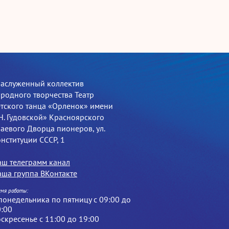
Заслуженный коллектив
родного творчества Театр
тского танца «Орленок» имени
Н. Гудовской» Красноярского
аевого Дворца пионеров, ул.
нституции СССР, 1
аш телеграмм канал
ша группа ВКонтакте
емя работы:
понедельника по пятницу с 09:00 до
:00
скресенье с 11:00 до 19:00