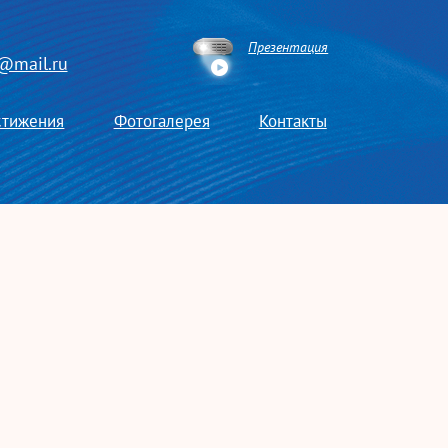
Презентация
k@mail.ru
стижения
Фотогалерея
Контакты