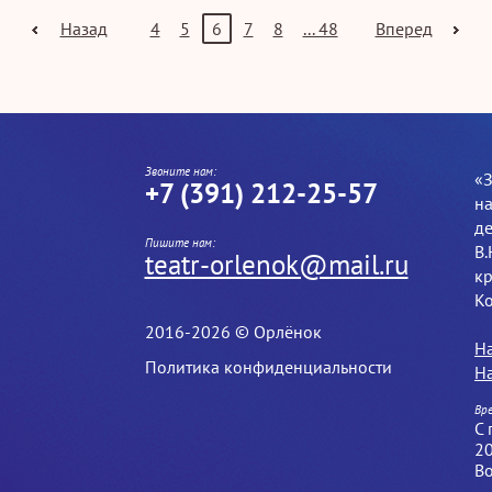
Назад
4
5
6
7
8
... 48
Вперед
Звоните нам:
«
+7 (391) 212-25-57
на
де
Пишите нам:
В.
teatr-orlenok@mail.ru
кр
Ко
2016-2026 © Орлёнок
Н
Политика конфиденциальности
На
Вр
С 
20
Во