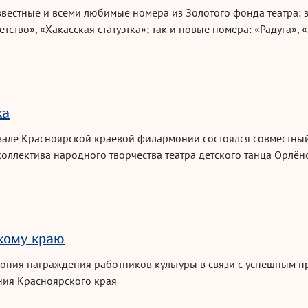
известные и всеми любимые номера из Золотого фонда театра: 
тство», «Хакасская статуэтка»; так и новые номера: «Радуга», «Я
юрприз!🎁
ка
зале Красноярской краевой филармонии состоялся совместный
коллектива народного творчества театра детского танца Орлё
ародная Классика»🎉
кому краю
мония награждения работников культуры в связи с успешным 
ния Красноярского края