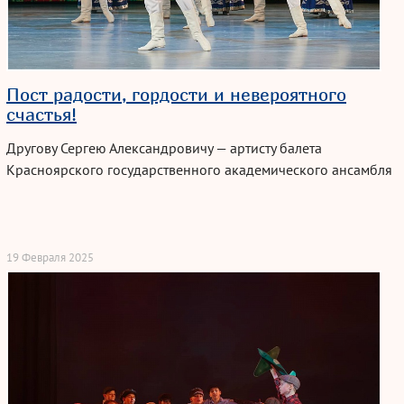
Пост радости, гордости и невероятного
счастья!
Другову Сергею Александровичу — артисту балета
Красноярского государственного академического ансамбля
танца Сибири им.
М. С. Годенко
Красноярской краевой
филармонии присвоено звание Заслуженный артист
Красноярского края!
19 Февраля 2025