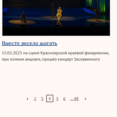
Вместе весело шагать
15.02.2025
на сцене Красноярской краевой филармонии,
при полном аншлаге, прошёл концерт Заслуженного
коллектива народного творчества театра детского танца
Орлёнок имени
В. Н. Гудовской
Красноярского краевого
Дворца пионеров! 🎆
2
3
4
5
6
... 48