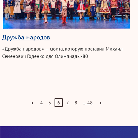
Дружба народов
«Дружба народов» — сюита, которую поставил Михаил
Семёнович Годенко для
Олимпиады-80
4
5
6
7
8
... 48