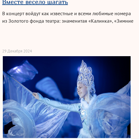
Вместе весело шагать
В концерт войдут как известные и всеми любимые номера
из Золотого фонда театра: знаменитая «Калинка», «Зимние
картинки», «Северная легенда», «Детство», «Хакасская
статуэтка»; так и новые номера: «Радуга», «Я, ты, он, она!»😍
А также, мы готовим для зрителей творческий сюрприз!🎁
29 Декабря 2024