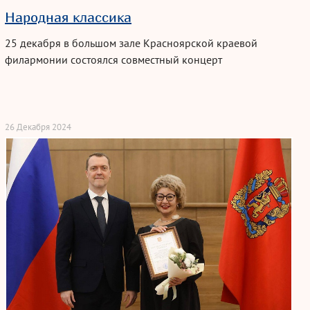
Народная классика
25 декабря в большом зале Красноярской краевой
филармонии состоялся совместный концерт
государственного ансамбля песни Краса и Заслуженного
коллектива народного творчества театра детского танца
Орлёнок имени
В. Н. Гудовской
Красноярского краевого
Дворца пионеров — «Народная Классика»🎉
26 Декабря 2024